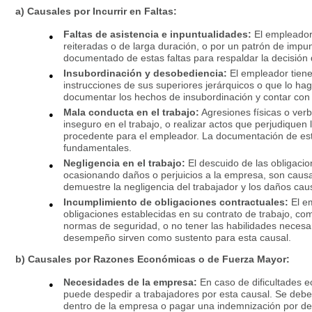
a) Causales por Incurrir en Faltas:
Faltas de asistencia e inpuntualidades:
El empleador 
reiteradas o de larga duración, o por un patrón de impun
documentado de estas faltas para respaldar la decisión
Insubordinación y desobediencia:
El empleador tiene
instrucciones de sus superiores jerárquicos o que lo ha
documentar los hechos de insubordinación y contar con 
Mala conducta en el trabajo:
Agresiones físicas o ver
inseguro en el trabajo, o realizar actos que perjudique
procedente para el empleador. La documentación de esto
fundamentales.
Negligencia en el trabajo:
El descuido de las obligacion
ocasionando daños o perjuicios a la empresa, son caus
demuestre la negligencia del trabajador y los daños ca
Incumplimiento de obligaciones contractuales:
El e
obligaciones establecidas en su contrato de trabajo, com
normas de seguridad, o no tener las habilidades necesar
desempeño sirven como sustento para esta causal.
b) Causales por Razones Económicas o de Fuerza Mayor:
Necesidades de la empresa:
En caso de dificultades 
puede despedir a trabajadores por esta causal. Se deben
dentro de la empresa o pagar una indemnización por de