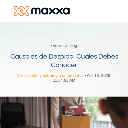
SKIP
TO
CONTENT
Productos y Servicios
volver al blog
Recursos
Causales de Despido: Cuáles Debes
Conocer
Alianzas
Crecimiento y estrategia empresarial
• Apr 16, 2026,
Nosotros
11:34:55 AM
R
In