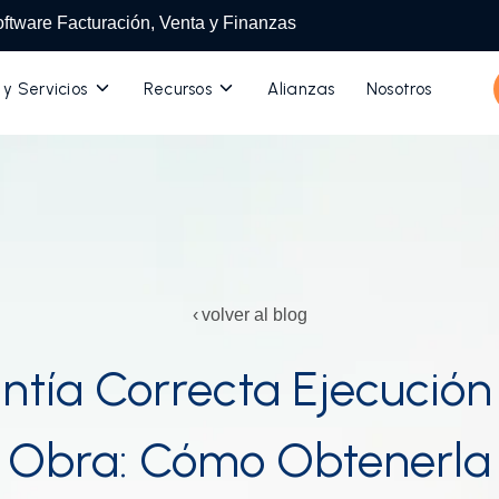
ftware Facturación, Venta y Finanzas
Toggle
Toggle
 y Servicios
Recursos
Alianzas
Nosotros
children
children
for
for
Productos
Recursos
y
Servicios
volver al blog
ntía Correcta Ejecución 
Obra: Cómo Obtenerla