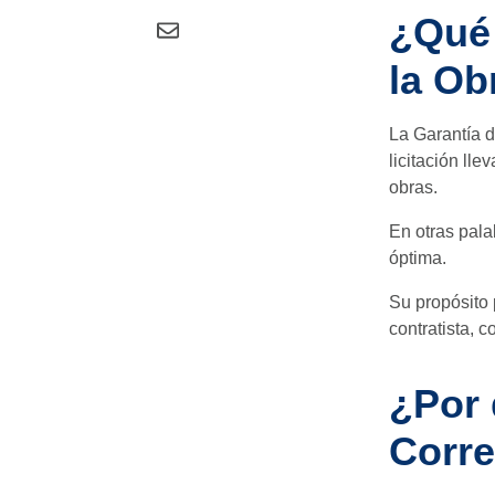
¿Qué 
la Ob
La Garantía d
licitación lle
obras.
En otras pala
óptima.
Su propósito 
contratista, 
¿Por 
Corre