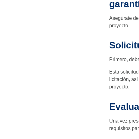
garant
Asegúrate de 
proyecto.
Solici
Primero, debe
Esta solicit
licitación, a
proyecto.
Evalua
Una vez prese
requisitos par