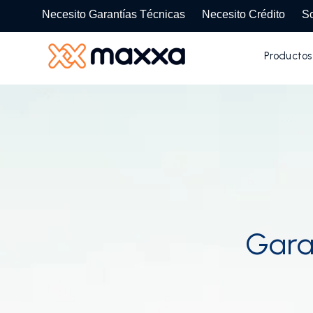
SKIP
TO
Necesito Garantías Técnicas
Necesito Crédito
So
CONTENT
Productos
Gara