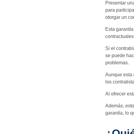
Presentar una
para particip
otorgar un con
Esta garantía
contractuales
Si el contrat
se puede hace
problemas.
Aunque esta g
los contratist
Al ofrecer es
Además, esto 
garantía, lo 
¿Quié