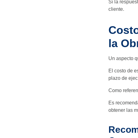
Si la respuest
cliente.
Costo
la Ob
Un aspecto qu
El costo de e
plazo de ejec
Como referenc
Es recomendab
obtener las m
Recome