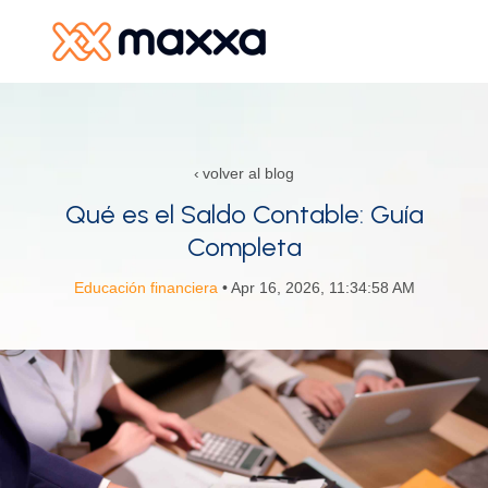
SKIP
TO
CONTENT
Productos y Servicios
volver al blog
Recursos
Qué es el Saldo Contable: Guía
Completa
Alianzas
Educación financiera
• Apr 16, 2026, 11:34:58 AM
Nosotros
R
In