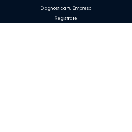
Diagnostica tu Empresa
Regístrate
Sobre nosotros
CRÉDITO PARA PYMES
Línea de crédito Pymes
Crédito en cuotas
GARANTÍAS TÉCNICAS
SOFTWARE