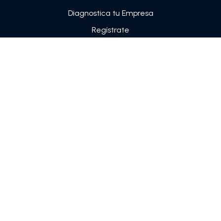
Diagnostica tu Empresa
Regístrate
Sobre nosotros
CRÉDITO PARA PYMES
Línea de crédito Pymes
Crédito en cuotas
GARANTÍAS TÉCNICAS
SOFTWARE