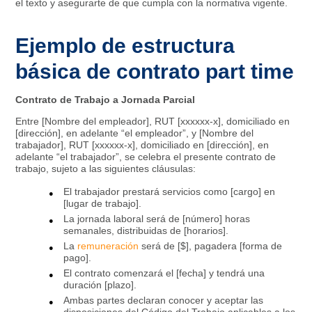
el texto y asegurarte de que cumpla con la normativa vigente.
Ejemplo de estructura
básica de contrato part time
Contrato de Trabajo a Jornada Parcial
Entre [Nombre del empleador], RUT [xxxxxx-x], domiciliado en
[dirección], en adelante “el empleador”, y [Nombre del
trabajador], RUT [xxxxxx-x], domiciliado en [dirección], en
adelante “el trabajador”, se celebra el presente contrato de
trabajo, sujeto a las siguientes cláusulas:
El trabajador prestará servicios como [cargo] en
[lugar de trabajo].
La jornada laboral será de [número] horas
semanales, distribuidas de [horarios].
La
remuneración
será de [$], pagadera [forma de
pago].
El contrato comenzará el [fecha] y tendrá una
duración [plazo].
Ambas partes declaran conocer y aceptar las
disposiciones del Código del Trabajo aplicables a los