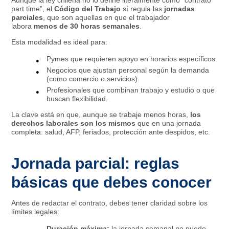
Aunque la ley chilena no lo define literalmente como “contrato
part time”, el
Código del Trabajo
sí regula las
jornadas
parciales
, que son aquellas en que el trabajador
labora
menos de 30 horas semanales
.
Esta modalidad es ideal para:
Pymes que requieren apoyo en horarios específicos.
Negocios que ajustan personal según la demanda
(como comercio o servicios).
Profesionales que combinan trabajo y estudio o que
buscan flexibilidad.
La clave está en que, aunque se trabaje menos horas,
los
derechos laborales son los mismos
que en una jornada
completa: salud, AFP, feriados, protección ante despidos, etc.
Jornada parcial: reglas
básicas que debes conocer
Antes de redactar el contrato, debes tener claridad sobre los
límites legales:
Duración máxima:
la jornada semanal no puede