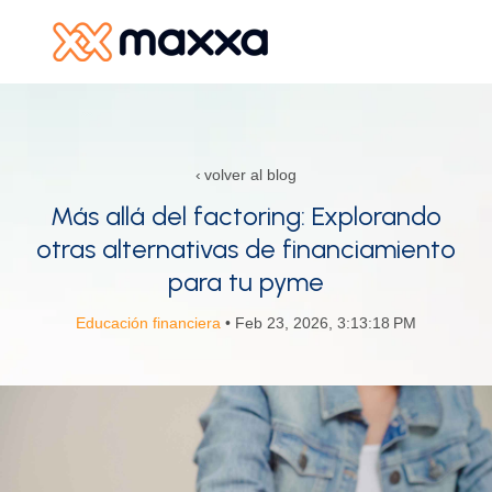
SKIP
TO
CONTENT
Productos y Servicios
volver al blog
Recursos
Más allá del factoring: Explorando
otras alternativas de financiamiento
Alianzas
para tu pyme
Nosotros
Educación financiera
• Feb 23, 2026, 3:13:18 PM
R
In