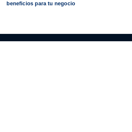
beneficios para tu negocio
HOME
Diagnostica tu Empresa
Regístrate
Sobre nosotros
CRÉDITO PARA PYMES
Línea de crédito Pymes