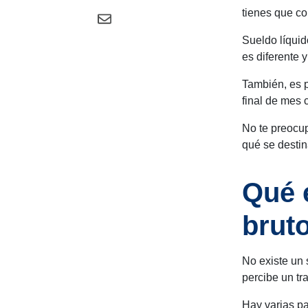
tienes que c
Sueldo líquid
es diferente y
También, es p
final de mes 
No te preocu
qué se destin
Qué e
brut
No existe un 
percibe un tr
Hay varias pa