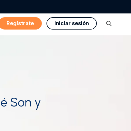
Regístrate
Iniciar sesión
Abrir
búsqueda
ué Son y