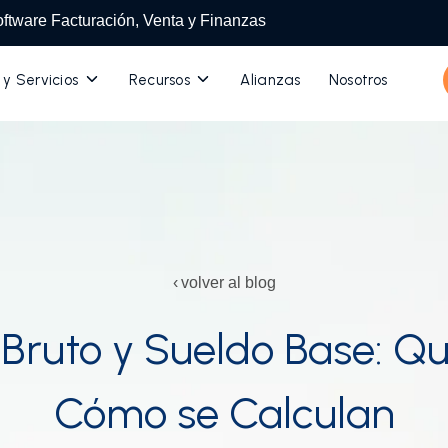
ftware Facturación, Venta y Finanzas
Toggle
Toggle
 y Servicios
Recursos
Alianzas
Nosotros
children
children
for
for
Productos
Recursos
y
Servicios
volver al blog
Bruto y Sueldo Base: Q
Cómo se Calculan