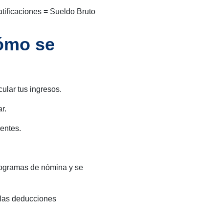
tificaciones = Sueldo Bruto
ómo se
cular tus ingresos.
r.
ientes.
rogramas de nómina y se
 las deducciones