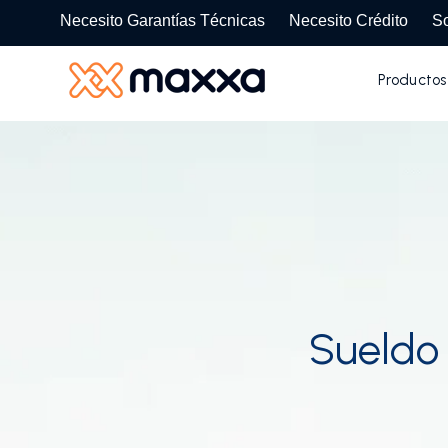
SKIP
TO
Necesito Garantías Técnicas
Necesito Crédito
So
CONTENT
Productos
Sueldo 